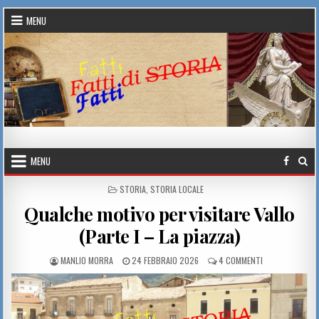
Skip to content
MENU
Fatti di Storia
MENU
POSTED IN
STORIA
,
STORIA LOCALE
Qualche motivo per visitare Vallo
(Parte I – La piazza)
AUTHOR:
PUBLISHED DATE:
SU QUALCHE MOT
MANLIO MORRA
24 FEBBRAIO 2026
4 COMMENTI