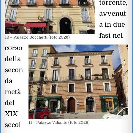
torrente,
avvenut
a in due
fasi nel
10 – Palazzo Bocchetti (foto 2026)
corso
della
secon
da
metà
del
XIX
11 – Palazzo Valiante (foto 2026)
secol