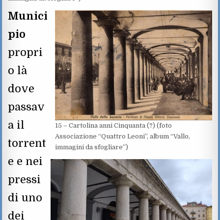
Munici
pio
propri
o là
dove
passav
a il
15 – Cartolina anni Cinquanta (?) (foto
Associazione “Quattro Leoni”, album “Vallo,
torrent
immagini da sfogliare”)
e e nei
pressi
di uno
dei