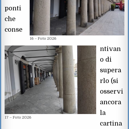
ponti
che
conse
16 – Foto 2026
ntivan
o di
supera
rlo (si
osservi
ancora
la
17 – Foto 2026
cartina