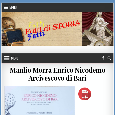
Skip to content
MENU
Fatti di Storia
MENU
Manlio Morra Enrico Nicodemo
Arcivescovo di Bari