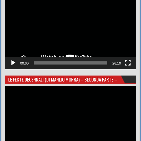
Player
00:00
26:10
LE FESTE DECENNALI (DI MANLIO MORRA) – SECONDA PARTE –
Video
Player