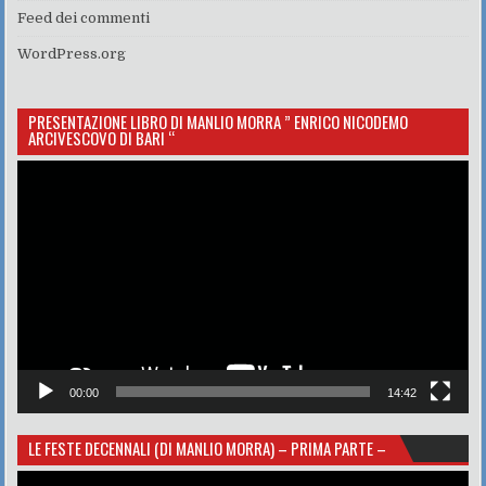
Feed dei commenti
WordPress.org
PRESENTAZIONE LIBRO DI MANLIO MORRA ” ENRICO NICODEMO
ARCIVESCOVO DI BARI “
Video
Player
00:00
14:42
LE FESTE DECENNALI (DI MANLIO MORRA) – PRIMA PARTE –
Video