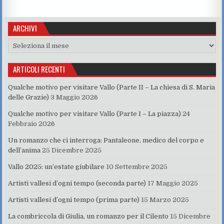
c
it
at
te
k
g
ai
n
e
te
s
re
e
g
l
di
ARCHIVI
b
r
A
st
dI
er
vi
Archivi
o
p
n
di
o
p
ARTICOLI RECENTI
k
Qualche motivo per visitare Vallo (Parte II – La chiesa di S. Maria
delle Grazie)
3 Maggio 2026
Qualche motivo per visitare Vallo (Parte I – La piazza)
24
Febbraio 2026
Un romanzo che ci interroga: Pantaleone, medico del corpo e
dell’anima
25 Dicembre 2025
Vallo 2025: un’estate giubilare
10 Settembre 2025
Artisti vallesi d’ogni tempo (seconda parte)
17 Maggio 2025
Artisti vallesi d’ogni tempo (prima parte)
15 Marzo 2025
La combriccola di Giulia, un romanzo per il Cilento
15 Dicembre