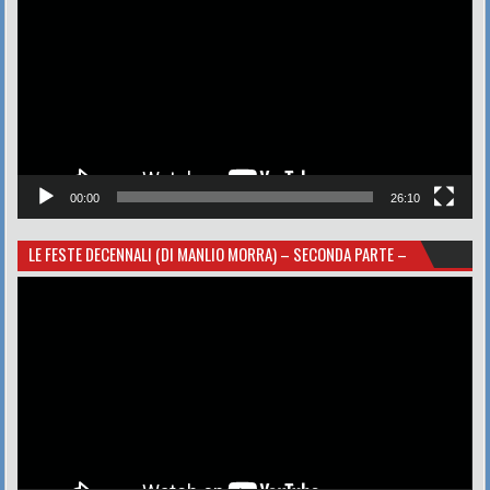
00:00
26:10
LE FESTE DECENNALI (DI MANLIO MORRA) – SECONDA PARTE –
Video
Player