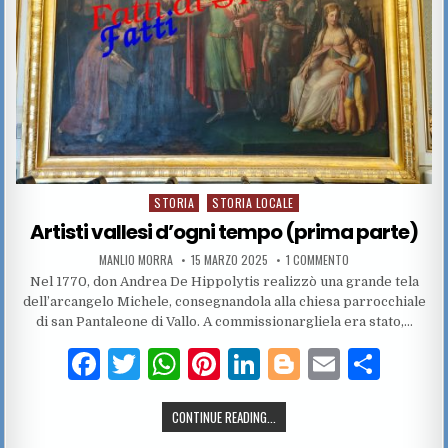
STORIA
STORIA LOCALE
Posted in
Artisti vallesi d’ogni tempo (prima parte)
AUTHOR:
PUBLISHED DATE:
SU ARTISTI VALLESI
MANLIO MORRA
15 MARZO 2025
1 COMMENTO
Nel 1770, don Andrea De Hippolytis realizzò una grande tela
dell’arcangelo Michele, consegnandola alla chiesa parrocchiale
di san Pantaleone di Vallo. A commissionargliela era stato,…
F
T
W
Pi
Li
Bl
E
C
a
w
h
n
n
o
m
o
ARTISTI VALLESI D’OGNI TEMPO (P
CONTINUE READING...
c
it
at
te
k
g
ai
n