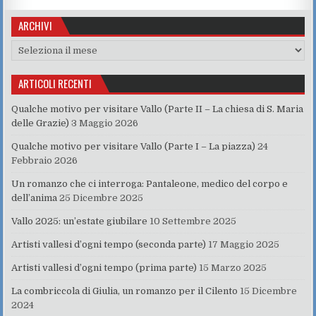
e
te
s
re
e
g
l
di
ARCHIVI
b
r
A
st
dI
er
vi
o
p
n
di
Archivi
o
p
ARTICOLI RECENTI
k
Qualche motivo per visitare Vallo (Parte II – La chiesa di S. Maria
delle Grazie)
3 Maggio 2026
Qualche motivo per visitare Vallo (Parte I – La piazza)
24
Febbraio 2026
Un romanzo che ci interroga: Pantaleone, medico del corpo e
dell’anima
25 Dicembre 2025
Vallo 2025: un’estate giubilare
10 Settembre 2025
Artisti vallesi d’ogni tempo (seconda parte)
17 Maggio 2025
Artisti vallesi d’ogni tempo (prima parte)
15 Marzo 2025
La combriccola di Giulia, un romanzo per il Cilento
15 Dicembre
2024