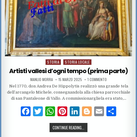
STORIA
STORIA LOCALE
Posted in
Artisti vallesi d’ogni tempo (prima parte)
AUTHOR:
PUBLISHED DATE:
SU ARTISTI VALLESI
MANLIO MORRA
15 MARZO 2025
1 COMMENTO
Nel 1770, don Andrea De Hippolytis realizzò una grande tela
dell’arcangelo Michele, consegnandola alla chiesa parrocchiale
di san Pantaleone di Vallo. A commissionargliela era stato,…
F
T
W
Pi
Li
Bl
E
C
a
w
h
n
n
o
m
o
ARTISTI VALLESI D’OGNI TEMPO (P
CONTINUE READING...
c
it
at
te
k
g
ai
n