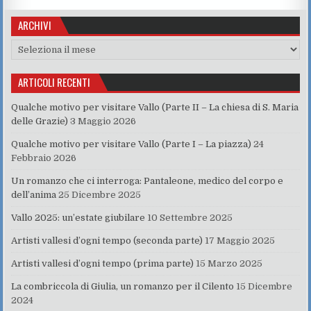
e
te
s
re
e
g
l
di
ARCHIVI
b
r
A
st
dI
er
vi
o
p
n
di
Archivi
o
p
ARTICOLI RECENTI
k
Qualche motivo per visitare Vallo (Parte II – La chiesa di S. Maria
delle Grazie)
3 Maggio 2026
Qualche motivo per visitare Vallo (Parte I – La piazza)
24
Febbraio 2026
Un romanzo che ci interroga: Pantaleone, medico del corpo e
dell’anima
25 Dicembre 2025
Vallo 2025: un’estate giubilare
10 Settembre 2025
Artisti vallesi d’ogni tempo (seconda parte)
17 Maggio 2025
Artisti vallesi d’ogni tempo (prima parte)
15 Marzo 2025
La combriccola di Giulia, un romanzo per il Cilento
15 Dicembre
2024