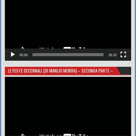
00:00
26:10
LE FESTE DECENNALI (DI MANLIO MORRA) – SECONDA PARTE –
Video
Player