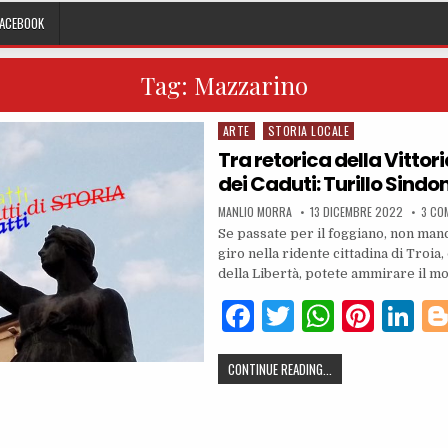
FACEBOOK
Tag:
Mazzarino
ARTE
STORIA LOCALE
Posted in
Tra retorica della Vitto
dei Caduti: Turillo Sindon
AUTHOR:
PUBLISHED DATE:
MANLIO MORRA
13 DICEMBRE 2022
3 CO
Se passate per il foggiano, non manc
giro nella ridente cittadina di Troia,
della Libertà, potete ammirare il 
F
T
W
Pi
Li
a
w
h
n
n
TRA RETORICA DELLA VI
CONTINUE READING...
c
it
at
te
k
e
te
s
re
e
b
r
A
st
dI