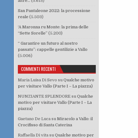
altre…
(5.613)
San Pantaleone 2022: la processione
reale
(5.503)
‘A Maronna ru Monte: la prima delle
“Sette Sorelle”
(5.200)
“ Garantire un futuro al nostro
passato”: cappelle gentilizie a Vallo
(5.006)
COMMENTI RECENTI
Maria Luisa Di Sevo
su
Qualche motivo
per visitare Vallo (Parte I – La piazza)
NUNZIANTE SPLENDORE
su
Qualche
motivo per visitare Vallo (Parte I – La
piazza)
Gaetano De Luca
su
Miracolo a Vallo: il
Crocifisso di Santa Caterina
Raffaella Di vita
su
Qualche motivo per