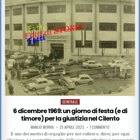
e
te
s
re
e
g
l
di
b
r
A
st
dI
er
vi
o
p
n
di
o
p
k
GENERALE
Posted in
6 dicembre 1969: un giorno di festa (e di
timore) per la giustizia nel Cilento
AUTHOR:
PUBLISHED DATE:
SU 6 DICEMBRE 1969
MANLIO MORRA
25 APRILE 2023
1 COMMENTO
È uno dei motivi di orgoglio per noi vallesi e, direi, per ogni