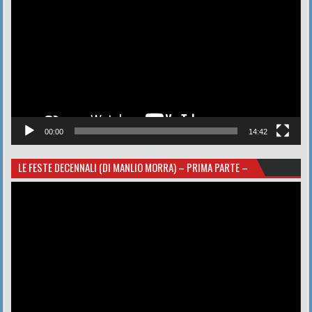
Player
00:00
14:42
LE FESTE DECENNALI (DI MANLIO MORRA) – PRIMA PARTE –
Video
Player