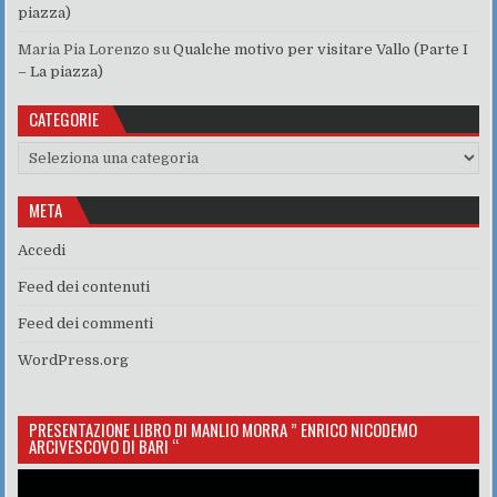
piazza)
Maria Pia Lorenzo
su
Qualche motivo per visitare Vallo (Parte I
– La piazza)
CATEGORIE
Categorie
META
Accedi
Feed dei contenuti
Feed dei commenti
WordPress.org
PRESENTAZIONE LIBRO DI MANLIO MORRA ” ENRICO NICODEMO
ARCIVESCOVO DI BARI “
Video