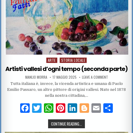
ARTE
STORIA LOCALE
Posted in
Artisti vallesi d’ogni tempo (seconda parte)
AUTHOR:
PUBLISHED DATE:
ON ARTISTI VALL
MANLIO MORRA
17 MAGGIO 2025
LEAVE A COMMENT
Tutta italiana è, invece, la vicenda artistica e umana di Paolo
Emilio Passaro, un altro pittore di origini vallesi. Nato nel 1878
nella nostra cittadina,…
F
T
W
Pi
Li
Bl
E
C
a
w
h
n
n
o
m
o
ARTISTI VALLESI D’OGNI TEMPO (
CONTINUE READING...
c
it
at
te
k
g
ai
n