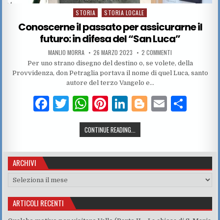
STORIA
STORIA LOCALE
Posted in
Conoscerne il passato per assicurarne il
futuro: in difesa del “San Luca”
AUTHOR:
PUBLISHED DATE:
SU CONOSCERNE IL 
MANLIO MORRA
26 MARZO 2023
2 COMMENTI
Per uno strano disegno del destino o, se volete, della
Provvidenza, don Petraglia portava il nome di quel Luca, santo
autore del terzo Vangelo e…
F
T
W
Pi
Li
Bl
E
C
a
w
h
n
n
o
m
o
CONOSCERNE IL PASSATO PER ASSIC
CONTINUE READING...
c
it
at
te
k
g
ai
n
e
te
s
re
e
g
l
di
ARCHIVI
b
r
A
st
dI
er
vi
o
p
n
di
Archivi
o
p
ARTICOLI RECENTI
k