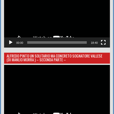
00:00
18:40
ALFREDO PINTO UN SOLITARIO MA CONCRETO SOGNATORE VALLESE
(DI MANLIO MORRA ) – SECONDA PARTE –
Video
Player